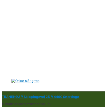
TRANEHØJ //
Skippingevej 25 //
4460 Snertinge
e-mail: beboer(at)tranehoej.dk