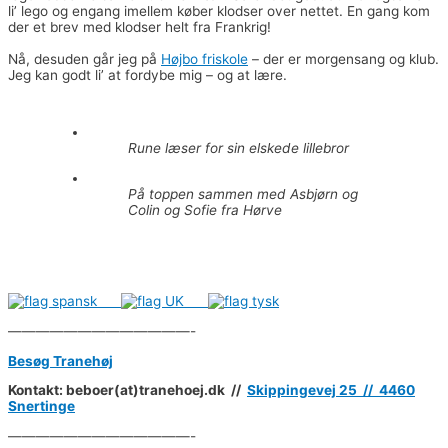
li’ lego og engang imellem køber klodser over nettet. En gang kom
der et brev med klodser helt fra Frankrig!
Nå, desuden går jeg på
Højbo friskole
– der er morgensang og klub.
Jeg kan godt li’ at fordybe mig – og at lære.
Rune læser for sin elskede lillebror
På toppen sammen med Asbjørn og
Colin og Sofie fra Hørve
—————————————-
Besøg Tranehøj
Kontakt: beboer(at)tranehoej.dk //
Skippingevej 25 //
4460
Snertinge
—————————————-