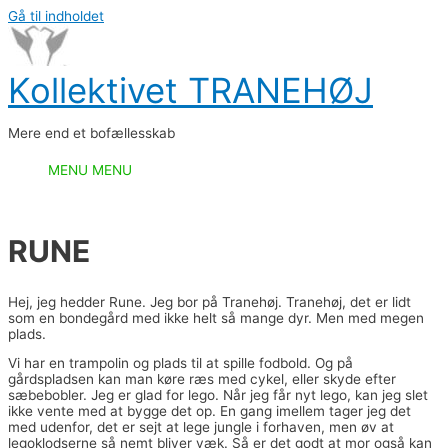
Gå til indholdet
Kollektivet TRANEHØJ
Mere end et bofællesskab
MENU
MENU
RUNE
Hej, jeg hedder Rune. Jeg bor på Tranehøj. Tranehøj, det er lidt
som en bondegård med ikke helt så mange dyr. Men med megen
plads.
Vi har en trampolin og plads til at spille fodbold. Og på
gårdspladsen kan man køre ræs med cykel, eller skyde efter
sæbebobler. Jeg er glad for lego. Når jeg får nyt lego, kan jeg slet
ikke vente med at bygge det op. En gang imellem tager jeg det
med udenfor, det er sejt at lege jungle i forhaven, men øv at
legoklodserne så nemt bliver væk. Så er det godt at mor også kan