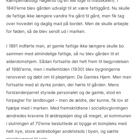
kæmpemæssigt nøglehul og en lille luge til madskålen). I
1840’erne blev gården udvalgt til at være fattiggård. Nu skulle
de fattige ikke længere vandre fra gård til gård, men fik tag
over hovedet og daglig mad på bordet. Men de skulle arbejde
for føden, så de blev sendt ud i marken.
I 1891 indførte man, at gamle fattige ikke længere skulle bo
sammen med almindelige fattige, så nu blev gården til et
alderdomshjem. Sådan fortsatte det helt frem til begyndelsen
af 1980’erne, men i mellemtiden (1930) blev bygningerne
renoveret og døbt om til plejehjem: De Gamles Hjem. Men man
fortsatte med at dyrke jorden, der hørte til gården. Mens
forstanderparret styrede personalet og de gamle, stod en
forpagter for landbruget – men de ældre, der kunne, fik lov at
hjælpe med i marken. Med fremskridtene i sociallovgivningen
ændredes kravene til ældreplejen dog så meget, at kommunen
i slutningen af 70’erne besluttede at bygge et kompleks med
helt nye, store ældreboliger andetsteds i byen, og sætte
plejehjemmet til salg.