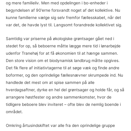
og mere familieliv. Men med opdelingen i bo-enheder i
begyndelsen af 90’erne forsvandt noget af det kollektive. Nu
kunne familierne vælge sig selv fremfor fællesskabet, når det
var det, de havde lyst til. Langsomt forandrede kollektivet sig.
Samtidig var priserne på økologiske grøntsager gået ned i
stedet for op, så beboerne måtte lægge mere tid i lønarbejde
udenfor Tranehøj for at få økonomien til at hænge sammen.
Den store vision om et biodynamisk landbrug måtte opgives.
Det fik flere af initiativtagerne til at søge væk og finde andre
boformer, og den oprindelige fællesnævner skrumpede ind. Nu
handlede det mest om at spise sammen på alle
hverdagsaftner, dyrke en hel del grøntsager og holde får, og så
arrangere høstfester og andre sammenkomster, hvor de
tidligere beboere blev inviteret – ofte blev de nemlig boende i
området.
Omkring årtusindskiftet var alle fra den oprindelige gruppe