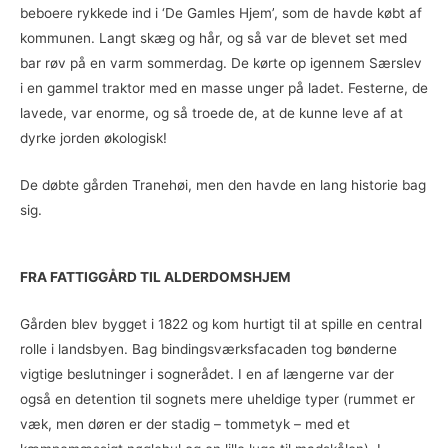
beboere rykkede ind i ‘De Gamles Hjem’, som de havde købt af
kommunen. Langt skæg og hår, og så var de blevet set med
bar røv på en varm sommerdag. De kørte op igennem Særslev
i en gammel traktor med en masse unger på ladet. Festerne, de
lavede, var enorme, og så troede de, at de kunne leve af at
dyrke jorden økologisk!
De døbte gården Tranehøi, men den havde en lang historie bag
sig.
FRA FATTIGGÅRD TIL ALDERDOMSHJEM
Gården blev bygget i 1822 og kom hurtigt til at spille en central
rolle i landsbyen. Bag bindingsværksfacaden tog bønderne
vigtige beslutninger i sognerådet. I en af længerne var der
også en detention til sognets mere uheldige typer (rummet er
væk, men døren er der stadig – tommetyk – med et