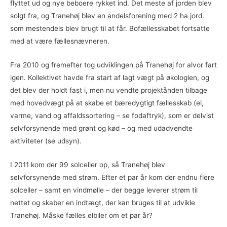
flyttet ud og nye beboere rykket ind. Det meste af jorden blev
solgt fra, og Tranehøj blev en andelsforening med 2 ha jord.
som mestendels blev brugt til at får. Bofællesskabet fortsatte
med at være fællesnævneren.
Fra 2010 og fremefter tog udviklingen på Tranehøj for alvor fart
igen. Kollektivet havde fra start af lagt vægt på økologien, og
det blev der holdt fast i, men nu vendte projektånden tilbage
med hovedvægt på at skabe et bæredygtigt fællesskab (el,
varme, vand og affaldssortering – se fodaftryk), som er delvist
selvforsynende med grønt og kød – og med udadvendte
aktiviteter (se udsyn).
I 2011 kom der 99 solceller op, så Tranehøj blev
selvforsynende med strøm. Efter et par år kom der endnu flere
solceller – samt en vindmølle – der begge leverer strøm til
nettet og skaber en indtægt, der kan bruges til at udvikle
Tranehøj. Måske fælles elbiler om et par år?