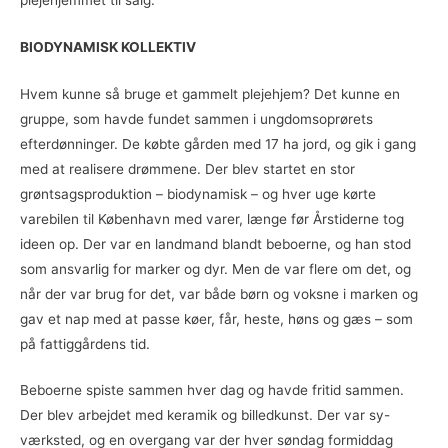
BIODYNAMISK KOLLEKTIV
Hvem kunne så bruge et gammelt plejehjem? Det kunne en
gruppe, som havde fundet sammen i ungdomsoprørets
efterdønninger. De købte gården med 17 ha jord, og gik i gang
med at realisere drømmene. Der blev startet en stor
grøntsagsproduktion – biodynamisk – og hver uge kørte
varebilen til København med varer, længe før Årstiderne tog
ideen op. Der var en landmand blandt beboerne, og han stod
som ansvarlig for marker og dyr. Men de var flere om det, og
når der var brug for det, var både børn og voksne i marken og
gav et nap med at passe køer, får, heste, høns og gæs – som
på fattiggårdens tid.
Beboerne spiste sammen hver dag og havde fritid sammen.
Der blev arbejdet med keramik og billedkunst. Der var sy-
værksted, og en overgang var der hver søndag formiddag