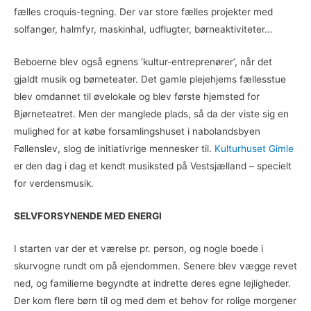
fælles croquis-tegning. Der var store fælles projekter med
solfanger, halmfyr, maskinhal, udflugter, børneaktiviteter…
Beboerne blev også egnens ‘kultur-entreprenører’, når det
gjaldt musik og børneteater. Det gamle plejehjems fællesstue
blev omdannet til øvelokale og blev første hjemsted for
Bjørneteatret. Men der manglede plads, så da der viste sig en
mulighed for at købe forsamlingshuset i nabolandsbyen
Føllenslev, slog de initiativrige mennesker til.
Kulturhuset Gimle
er den dag i dag et kendt musiksted på Vestsjælland – specielt
for verdensmusik.
SELVFORSYNENDE MED ENERGI
I starten var der et værelse pr. person, og nogle boede i
skurvogne rundt om på ejendommen. Senere blev vægge revet
ned, og familierne begyndte at indrette deres egne lejligheder.
Der kom flere børn til og med dem et behov for rolige morgener