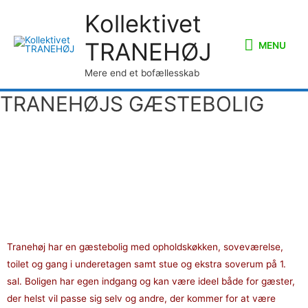
Kollektivet
TRANEHØJ
MENU
Mere end et bofællesskab
TRANEHØJS GÆSTEBOLIG
– for natursultne kollektivister
og andre fællesskabsnysgerrige mennesker
med behov for nogle dage i landlige omgivelser
Tranehøj har en gæstebolig med opholdskøkken, soveværelse,
toilet og gang i underetagen samt stue og ekstra soverum på 1.
sal. Boligen har egen indgang og kan være ideel både for gæster,
der helst vil passe sig selv og andre, der kommer for at være