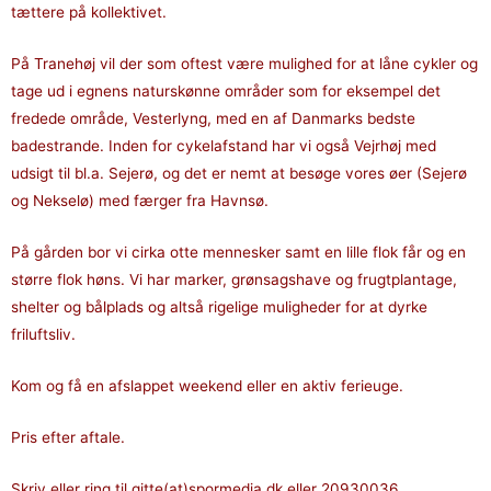
tættere på kollektivet.
På Tranehøj vil der som oftest være mulighed for at låne cykler og
tage ud i egnens naturskønne områder som for eksempel det
fredede område, Vesterlyng, med en af Danmarks bedste
badestrande. Inden for cykelafstand har vi også Vejrhøj med
udsigt til bl.a. Sejerø, og det er nemt at besøge vores øer (Sejerø
og Nekselø) med færger fra Havnsø.
På gården bor vi cirka otte mennesker samt en lille flok får og en
større flok høns. Vi har marker, grønsagshave og frugtplantage,
shelter og bålplads og altså rigelige muligheder for at dyrke
friluftsliv.
Kom og få en afslappet weekend eller en aktiv ferieuge.
Pris efter aftale.
Skriv eller ring til gitte(at)spormedia.dk eller 20930036