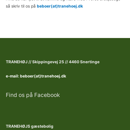
så skriv til os på
beboer(at)tranehoej.dk
TRANEHØJ //
Skippingevej 25 //
4460 Snertinge
e-mail: beboer(at)tranehoej.dk
Find os på Facebook
TRANEHØJS gæstebolig