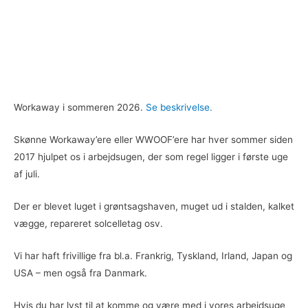
Workaway i sommeren 2026.
Se beskrivelse.
Skønne Workaway’ere eller WWOOF’ere har hver sommer siden
2017 hjulpet os i arbejdsugen, der som regel ligger i første uge
af juli.
Der er blevet luget i grøntsagshaven, muget ud i stalden, kalket
vægge, repareret solcelletag osv.
Vi har haft frivillige fra bl.a. Frankrig, Tyskland, Irland, Japan og
USA – men også fra Danmark.
Hvis du har lyst til at komme og være med i vores arbejdsuge