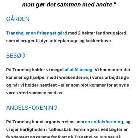
man gør det sammen med andre."
GÅRDEN
Tranehøj er en firlænget gård
med 2 hektar landbrugsjord,
som vi bruger til dyr, æbleplantage og køkkenhave.
BESØG
På Tranehøj holder vi meget
af at få besøg
. Vi har venner der
kommer og hjælper med i weekenderne, i vores arbejdsuge
og når vi holder høstfest – eller som blot kommer for at nyde
vores sted sammen med os.
ANDELSFORENING
På Tranehøj har vi organiseret os som
en andelsforening
, og
vi ejer herligheden i fællesskab. Foreningens vedtægter er
fundament og ramme for livet på Tranehøj og bygger på