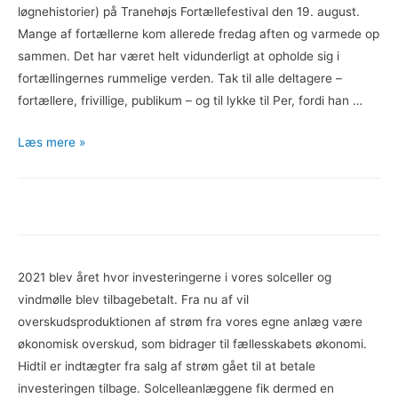
løgnehistorier) på Tranehøjs Fortællefestival den 19. august.
Mange af fortællerne kom allerede fredag aften og varmede op
sammen. Det har været helt vidunderligt at opholde sig i
fortællingernes rummelige verden. Tak til alle deltagere –
fortællere, frivillige, publikum – og til lykke til Per, fordi han …
Fortællefestival
Læs mere »
2023
2021 blev året hvor investeringerne i vores solceller og
vindmølle blev tilbagebetalt. Fra nu af vil
overskudsproduktionen af strøm fra vores egne anlæg være
økonomisk overskud, som bidrager til fællesskabets økonomi.
Hidtil er indtægter fra salg af strøm gået til at betale
investeringen tilbage. Solcelleanlæggene fik dermed en