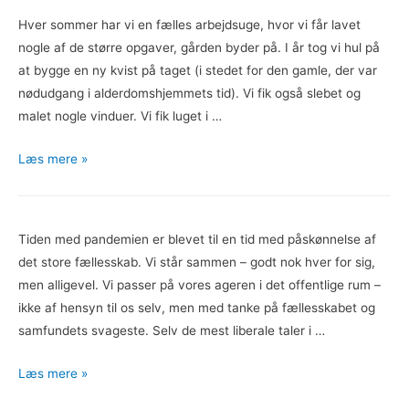
Hver sommer har vi en fælles arbejdsuge, hvor vi får lavet
nogle af de større opgaver, gården byder på. I år tog vi hul på
at bygge en ny kvist på taget (i stedet for den gamle, der var
nødudgang i alderdomshjemmets tid). Vi fik også slebet og
malet nogle vinduer. Vi fik luget i …
Arbejdsuge
Læs mere »
med
work
away
Tiden med pandemien er blevet til en tid med påskønnelse af
det store fællesskab. Vi står sammen – godt nok hver for sig,
men alligevel. Vi passer på vores ageren i det offentlige rum –
ikke af hensyn til os selv, men med tanke på fællesskabet og
samfundets svageste. Selv de mest liberale taler i …
Fællesskab
Læs mere »
i