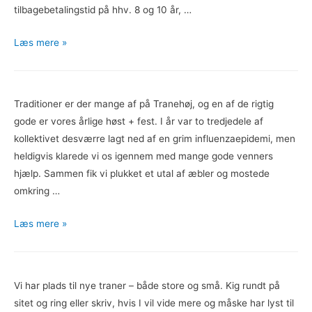
tilbagebetalingstid på hhv. 8 og 10 år, …
Energianlæg
Læs mere »
er
nu
tilbagebetalt
Traditioner er der mange af på Tranehøj, og en af de rigtig
gode er vores årlige høst + fest. I år var to tredjedele af
kollektivet desværre lagt ned af en grim influenzaepidemi, men
heldigvis klarede vi os igennem med mange gode venners
hjælp. Sammen fik vi plukket et utal af æbler og mostede
omkring …
Den
Læs mere »
traditionsrige
høst+fest
Vi har plads til nye traner – både store og små. Kig rundt på
sitet og ring eller skriv, hvis I vil vide mere og måske har lyst til