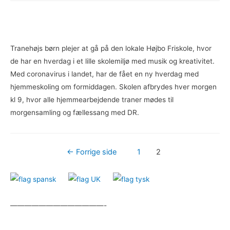
corona-
tid
Tranehøjs børn plejer at gå på den lokale Højbo Friskole, hvor
de har en hverdag i et lille skolemiljø med musik og kreativitet.
Med coronavirus i landet, har de fået en ny hverdag med
hjemmeskoling om formiddagen. Skolen afbrydes hver morgen
kl 9, hvor alle hjemmearbejdende traner mødes til
morgensamling og fællessang med DR.
Indlægsinddeling
←
Forrige side
1
2
—————————————-