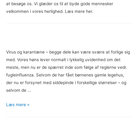
at besøge os. Vi glæder os til at byde gode mennesker
velkommen i vores herlighed. Læs mere her.
Virus og karantæne – begge dele kan være svære at forlige sig
med. Vores høns lever normalt i lykkelig uvidenhed om det
meste, men nu er de spærret inde som følge af reglerne vedr.
fugleinfluenza. Selvom de har fået børnenes gamle legehus,
der nu er forsynet med siddepinde i forskellige størrelser – og
selvom de …
Høns
Læs mere »
i
karantæne