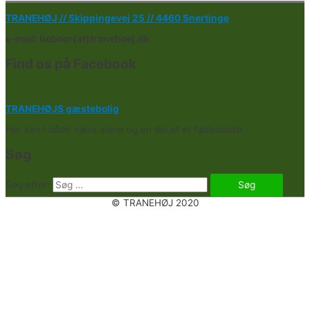
TRANEHØJ //
Skippingevej 25 //
4460 Snertinge
e-mail: beboer(at)tranehoej.dk
Find os på Facebook
TRANEHØJS gæstebolig
Her kan I både være alene og en del af et fællesskab.
Søg
Søg efter:
© TRANEHØJ 2020